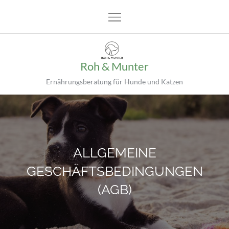
Skip
to
content
Roh & Munter
Ernährungsberatung für Hunde und Katzen
ALLGEMEINE
GESCHÄFTSBEDINGUNGEN
(AGB)