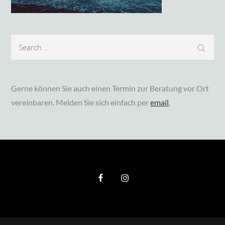
Search
Search
for:
Gerne können Sie auch einen Termin zur Beratung vor Ort
vereinbaren. Melden Sie sich einfach per
email
.