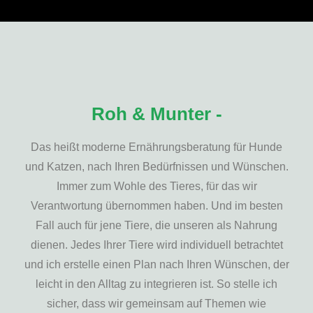
Roh & Munter -
Das heißt moderne Ernährungsberatung für Hunde
und Katzen, nach Ihren Bedürfnissen und Wünschen.
Immer zum Wohle des Tieres, für das wir
Verantwortung übernommen haben. Und im besten
Fall auch für jene Tiere, die unseren als Nahrung
dienen. Jedes Ihrer Tiere wird individuell betrachtet
und ich erstelle einen Plan nach Ihren Wünschen, der
leicht in den Alltag zu integrieren ist. So stelle ich
sicher, dass wir gemeinsam auf Themen wie