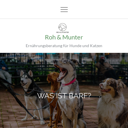
Skip
to
content
Roh & Munter
Ernährungsberatung für Hunde und Katzen
WAS IST BARF?