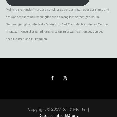
*Wirklich „erfunden“ hat das also keiner außer der Natur, aber der Name und
das Konzept kommt ursprünglich aus dem englisch sprachigen Raum.
Genauer gesagt wanderte die Abkürzung BARF von der Kanadieren Debbie
Tripp, zum Australier Ian Billunghurst, um mit Swanie Simon aus den USA
nach Deutschland zu kommen.
Copyright © 2019 Roh & Munter |
Datenschutzerklärung