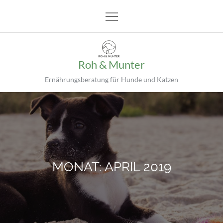
Skip
to
content
Roh & Munter
Ernährungsberatung für Hunde und Katzen
MONAT:
APRIL 2019