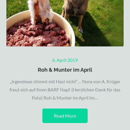
Posted
6. April 2019
on
Roh & Munter im April
„Irgendwas stimmt mit Hasi nicht“… Nora von A. Krüger
freut sich auf ihren BARF Napf. (Herzlichen Dank für das
Foto) Roh & Munter im April Im…
Read More