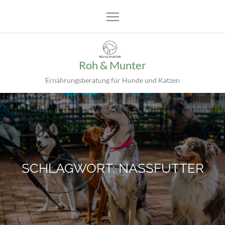
Skip
to
content
Roh & Munter
Ernährungsberatung für Hunde und Katzen
SCHLAGWORT:
NASSFUTTER