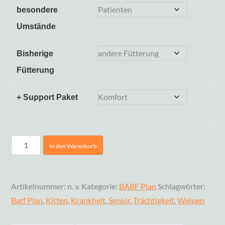
besondere
Umstände
Bisherige
Fütterung
+ Support Paket
In den Warenkorb
Artikelnummer:
n. v.
Kategorie:
BARF Plan
Schlagwörter:
Barf Plan
,
Kitten
,
Krankheit
,
Senior
,
Trächtigkeit
,
Welpen