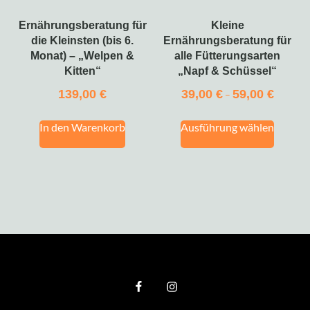
Ernährungsberatung für
Kleine
die Kleinsten (bis 6.
Ernährungsberatung für
Monat) – „Welpen &
alle Fütterungsarten
Kitten“
„Napf & Schüssel“
139,00
€
39,00
€
59,00
€
–
In den Warenkorb
Ausführung wählen