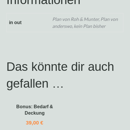
Plan von Roh & Munter, Plan von
in out
anderswo, kein Plan bisher
Das könnte dir auch
gefallen …
Bonus: Bedarf &
Deckung
39,00
€