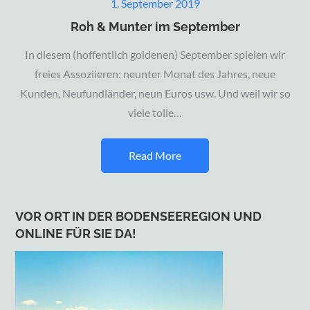
Posted
1. September 2019
on
Roh & Munter im September
In diesem (hoffentlich goldenen) September spielen wir
freies Assoziieren: neunter Monat des Jahres, neue
Kunden, Neufundländer, neun Euros usw. Und weil wir so
viele tolle…
Read More
VOR ORT IN DER BODENSEEREGION UND
ONLINE FÜR SIE DA!