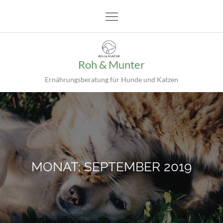
Skip
to
content
Roh & Munter
Ernährungsberatung für Hunde und Katzen
MONAT:
SEPTEMBER 2019